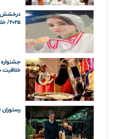
درخشش طل
۲۰۲۵/ خلقِ طعم حرف اول را می‌زد، نه فقط دیزاین!
خلاقیت د
رستوران ن