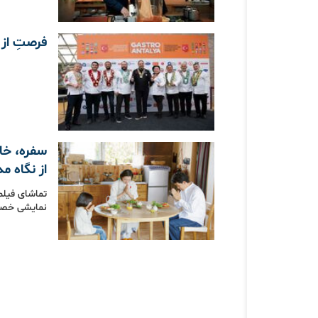
فرصتِ از 
سفره، خاک
از نگاه م
نمایشی خصوصی 