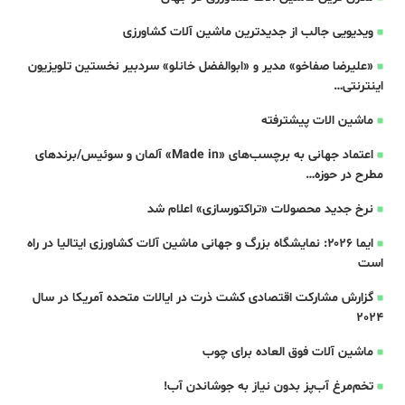
ویدیویی جالب از جدیدترین ماشین آلات کشاورزی
«علیرضا صفاخو» مدیر و «ابوالفضل خانلو» سردبیر نخستین تلویزیون
اینترنتی…
ماشین الات پیشترفته
اعتماد جهانی به برچسب‌های «Made in» آلمان و سوئیس/برندهای
مطرح در حوزه…
نرخ جدید محصولات «تراکتورسازی» اعلام شد
ایما ۲۰۲۶: نمایشگاه بزرگ و جهانی ماشین آلات کشاورزی ایتالیا در راه
است
گزارش مشارکت اقتصادی کشت ذرت در ایالات متحده آمریکا در سال
2024
ماشین آلات فوق العاده برای چوب
تخم‌مرغ آب‌پز بدون نیاز به جوشاندن آب!