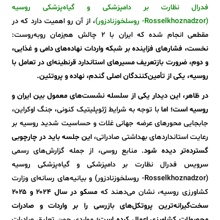
فدرال نظارت بر دامپزشکی و گیاه‌پزشکی روسیه
(Rosselkhoznadzor- روسلخوزنادزور)
، از آن رو اهمیت دارد که در
مقطعی انجام شده که ایران با 2 چالش هم‌زمان روبه‌روست:
نخست، فشارهای فزاینده بر شبکه واردات نهاده‌های دامی و غذایی،
و دوم، ضرورت بازتعریف مسیرهای استاندارد قرنطینه‌ای در تعامل با
روسیه، یکی از تأمین‌کنندگان اصلی گندم، نهاده و پروتئین.
در ظاهر، این دیدار یکی از سلسله نشست‌های معمول بین ایران و
روسیه است؛ اما
با توجه به شرایط ژئوپلیتیک کنونی، جنگ اوکراین،
جابجایی محورهای عرضه جهانی غلات و حساسیت شدید روسیه بر
رعایت استانداردهای بهداشتی صادراتی،
این جلسه باید در چارچوبی
گسترده‌تر دیده شود
. منابع روسی، از جمله گزارش‌های رسمی
سرویس فدرال نظارت بر دامپزشکی و گیاه‌پزشکی روسیه
(Rosselkhoznadzor- روسلخوزنادزور) و بیانیه‌های رسانه‌ای وزارت
کشاورزی روسیه، نشان می‌دهند که
مسکو در سال ۲۰۲۴ و ۲۰۲۵
سخت‌گیرانه‌ترین پروتکل‌های بازرسی را بر واردات و صادرات
محصولات کشاورزی اعمال کرده است
؛ مواردی چون تعلیق صادرات