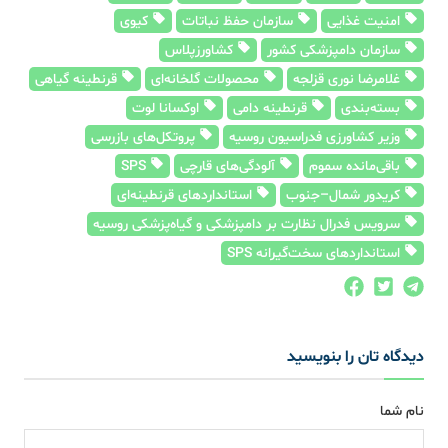
امنیت غذایی
سازمان حفظ نباتات
کیوی
سازمان دامپزشکی کشور
کشاورزپلاس
غلامرضا نوری قزلجه
محصولات گلخانه‌ای
قرنطینه گیاهی
بسته‌بندی
قرنطینه دامی
اوکسانا لوت
وزیر کشاورزی فدراسیون روسیه
پروتکل‌های بازرسی
باقی‌مانده سموم
آلودگی‌های قارچی
SPS
کریدور شمال–جنوب
استانداردهای قرنطینه‌ای
سرویس فدرال نظارت بر دامپزشکی و گیاه‌پزشکی روسیه
استانداردهای سخت‌گیرانه SPS
دیدگاه تان را بنویسید
نام شما