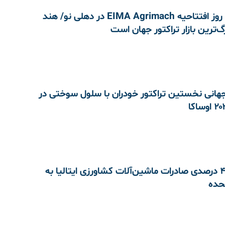
محورهای روز افتتاحیه EIMA Agrimach در دهلی نو/ هند
گ‌ترین بازار تراکتور جهان است
جهانی نخستین تراکتور خودران با سلول سوختی در
کاهش 42 درصدی صادرات ماشین‌آلات کشاورزی ایتالیا به
تحده