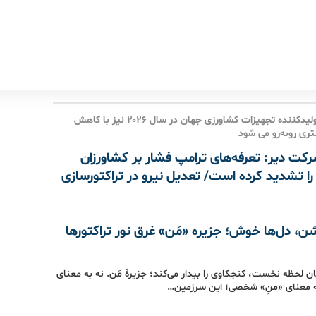
بزرگ‌ترین تولیدکننده تجهیزات کشاورزی جهان در سال ۲۰۲۶ نیز با کاهش
ری روبه‌رو می شود
کت دیر: تعرفه‌های ترامپ فشار بر کشاورزان
را تشدید کرده است/ تعدیل نیرو در تراکتورسازی
ن، دل‌ها خوش؛ جزیره «مَن» غرق نور تراکتورها
ن لحظه نخست، کنجکاوی را بیدار می‌کند؛ جزیرهٔ مَن. نه به معنای
به معنای «منِ» شخصی؛ این سرزمین…