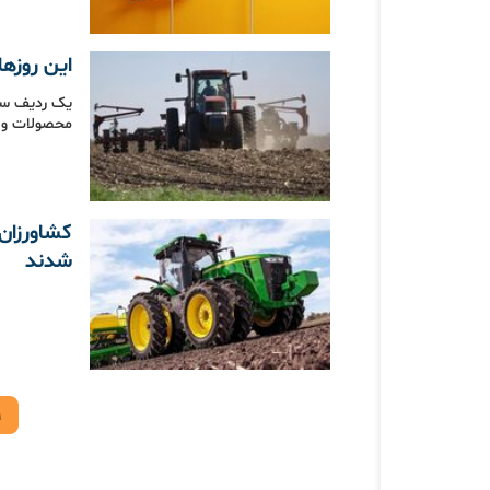
این روزه
یک ردیف سخت
محصولات و ه
کشاورزان 
شدند
۱