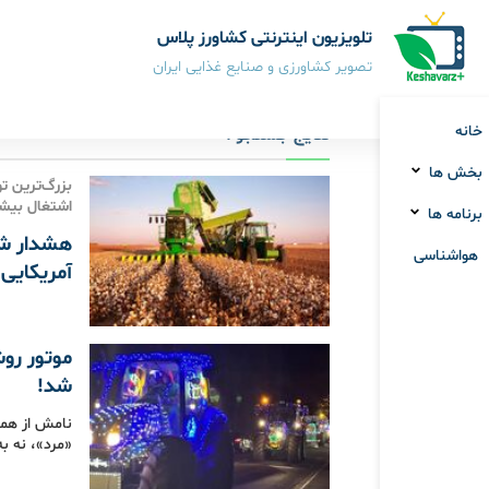
تلویزیون اینترنتی کشاورز پلاس
تصویر کشاورزی و صنایع غذایی ایران
خانه
نتایج جستجو :
بخش ها
اشتغال بیشت
برنامه ها
هشدار شر
هواشناسی
آمریکایی 
موتور روش
شد!
نامش از هما
«مرد»، نه 