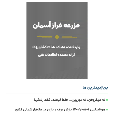
پربازدیدترین ها
نه میکروفن، نه دوربین... فقط لبخند، فقط زندگی!
هواشناسی 1403/08/01 بارش برف و باران در مناطق شمالی کشور