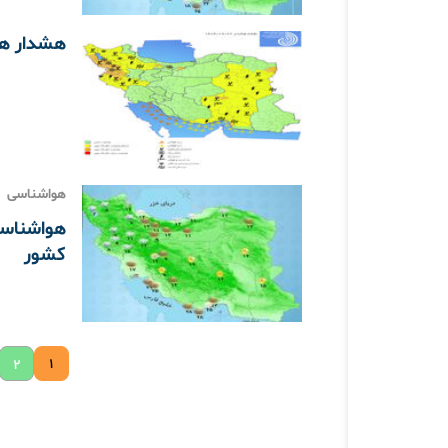
هشدار ه
هواشناسی
کشور
۱
۲