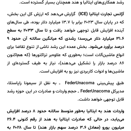
رشد همکاری‌های ایتالیا و هند همچنان بسیار گسترده است.
آژانس تجارت ایتالیا (ICE)
گزارش می‌دهد که ارزش کل این بخش،
که در پایان سال ۲۰۲۳ برابر با ۱۳.۷ میلیارد دلار بوده، طی سال‌های
آینده افزایش قابل توجهی خواهد یافت و
تا سال ۲۰۳۳ به سطح
۳۱.۶ میلیارد دلار می‌رسد؛ رشدی که میانگین سالانه آن حدود ۹
درصد برآورد می‌شود.
بخش عمده این رشد ناشی از تنوع تقاضا برای
انواع ماشین‌آلات است؛ به‌طوری که علاوه‌بر تراکتورها (که هم‌اکنون
۸۶ درصد بازار را تشکیل می‌دهند)، نیاز به طیف گسترده‌ای از
ماشین‌ها و ادوات کاربردی نیز رو به افزایش است.
طبق پیش‌بینی FederUnacoma ــ به نقل از سیمونا راپاستلا،
مدیرکل FederUnacoma ــ حجم واردات و صادرات در این حوزه رشد
قابل توجهی خواهد داشت.
واردات هند به ایتالیا به‌طور متوسط سالانه حدود ۸ درصد افزایش
می‌یابد، در حالی که صادرات ایتالیا به هند از رقم کنونی ۲۶.۴
میلیون یورو (معادل ۳.۶ درصد سهم بازار هند) تا سال ۲۰۲۸ به