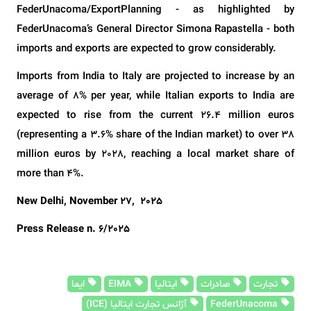
FederUnacoma/ExportPlanning - as highlighted by
FederUnacoma’s General Director Simona Rapastella - both
imports and exports are expected to grow considerably.
Imports from India to Italy are projected to increase by an
average of 8% per year, while Italian exports to India are
expected to rise from the current 26.4 million euros
(representing a 3.6% share of the Indian market) to over 38
million euros by 2028, reaching a local market share of
more than 4%.
New Delhi, November 27,
2025
Press Release n. 6/2025
تجارت
صادرات
ایتالیا
EIMA
ایما
FederUnacoma
آژانس تجارت ایتالیا (ICE)