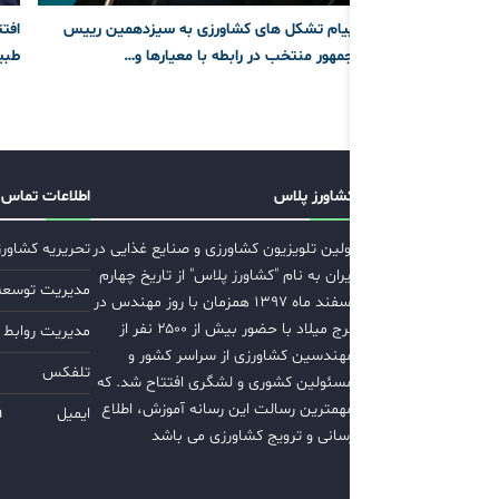
پیام تشکل های کشاورزی به سیزدهمین رییس
افتت
جمهور منتخب در رابطه با معیارها و…
طبی
کشاورز پلاس
اطلاعات تماس
اولین تلویزیون کشاورزی و صنایع غذایی در
تحریریه کشاور
ایران به نام "کشاورز پلاس" از تاریخ چهارم
مدیریت توسعه ب
اسفند ماه ۱۳۹۷ همزمان با روز مهندس در
برج میلاد با حضور بیش از ۲۵۰۰ نفر از
مدیریت روابط 
مهندسین کشاورزی از سراسر کشور و
تلفکس
مسئولین کشوری و لشگری افتتاح شد. که
مهمترین رسالت این رسانه آموزش، اطلاع
ایمیل
m
رسانی و ترویج کشاورزی می باشد