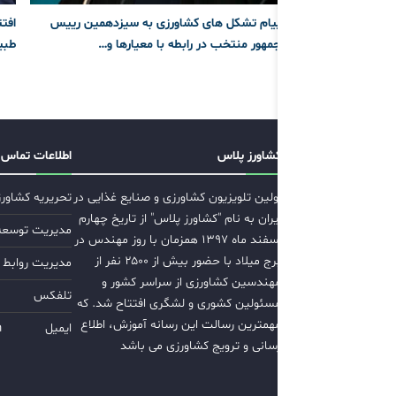
پیام تشکل های کشاورزی به سیزدهمین رییس
افتت
جمهور منتخب در رابطه با معیارها و…
طبی
کشاورز پلاس
اطلاعات تماس
اولین تلویزیون کشاورزی و صنایع غذایی در
تحریریه کشاور
ایران به نام "کشاورز پلاس" از تاریخ چهارم
مدیریت توسعه ب
اسفند ماه ۱۳۹۷ همزمان با روز مهندس در
برج میلاد با حضور بیش از ۲۵۰۰ نفر از
مدیریت روابط 
مهندسین کشاورزی از سراسر کشور و
تلفکس
مسئولین کشوری و لشگری افتتاح شد. که
مهمترین رسالت این رسانه آموزش، اطلاع
ایمیل
m
رسانی و ترویج کشاورزی می باشد