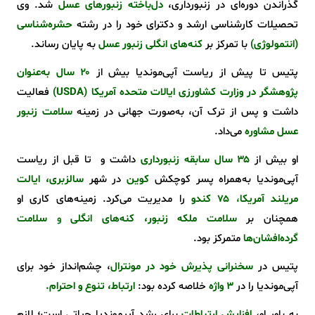
گذراندن دوره‌ای در زنبورداری،
دل‌باخته زنبورهای عسل
شد. وی
تحصیلات کارشناسی ارشد و دکترای خود را در رشته
حشره‌شناسی
(انتمولوژی)
با تمرکز بر
کنه‌های انگلی زنبور عسل
به پایان رساند.
پتیس تا پیش از ریاست آپی‌موندیا بیش از
۲۰ سال به‌عنوان
پژوهشگر در وزارت کشاورزی ایالات متحده آمریکا (USDA)
فعالیت
داشت و پس از ترک آن، به‌صورت جهانی در زمینه
سلامت زنبور
عسل مشاوره
می‌داد.
او بیش از
۳۵ سال سابقه زنبورداری
داشت و تا قبل از ریاست
آپی‌موندیا به‌همراه پسر کوچکش
کوین
در شهر
سالزبری، ایالت
مریلند آمریکا
،
۷۵ کندو
را مدیریت می‌کرد. زمینه‌های کاری او
همچنان بر
سلامت ملکه زنبور، کنه‌های انگلی
و
سلامت
گرده‌افشان‌ها
متمرکز بود.
پتیس در
سخنرانی پذیرش خود در مونترال
، چشم‌انداز خود برای
آپی‌موندیا را در
3 واژه
خلاصه کرده بود:
ارتباط، تنوع و احترام.
به باور او،
افزایش ارتباطات
برای رشد آپیموندیا حیاتی است؛ لازم