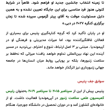
تا زمینه انتخاب جانشین جدید او فراهم شود. ظاهراً در شرایط
کنونی هنوز فرد مناسبی برای این جایگاه تعیین نشده و به همین
دلیل مسئولیت موقت به آقای پیتر کُزموس سپرده شده تا زمان
برگزاری کنگره ۲۰۲۷ در دبی.»
او در پایان تأکید کرد که گرچه کناره‌گیری پتیس برای بسیاری از
فعالان غافلگیرکننده بود، اما میراث مدیریتی و فرهنگی او در
آپیموندیا ـ مبتنی بر 3 اصل ارتباط، تنوع و احترام ـ بی‌تردید در مسیر
آینده این نهاد بین‌المللی تداوم خواهد یافت؛ میراثی که نه‌فقط بر
سلامت زنبورها، بلکه بر پویایی روابط میان انسان‌ها در جامعه
جهانی زنبورداری نیز اثرگذار خواهد ماند.
سوابق جف پتیس
پتیس پیش از این از
سپتامبر ۲۰۱۵ تا سپتامبر ۲۰۱۹
ب
ه‌عنوان
رئیس
کمیسیون علمی سلامت زنبور
در آپی‌موندیا فعالیت داشت. او از
خانواده‌ای کشاورز آمد و در دوران تحصیل در دانشگاه جورجیا، هنگام