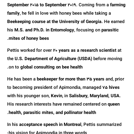
September 2015 to September 2019
. Coming from a
farming
family
, he fell in love with honey bees while taking a
Beekeeping course at the University of Georgia
. He earned
his
M.S. and Ph.D. in Entomology
, focusing on
parasitic
.
mites of honey bees
Pettis worked for over
20 years as a research scientist
at
the
U.S. Department of Agriculture (USDA)
before moving
.
on to
global consulting on bee health
He has been a
beekeeper for more than 35 years
and, prior
to becoming president of Apimondia, managed
75 hives
with his younger son,
Kevin
, in
Salisbury, Maryland, USA
.
His research interests have remained centered on
queen
.
health, parasitic mites, and pollinator health
In his
acceptance speech in Montreal
, Pettis summarized
his vision for Apimondia in three words: