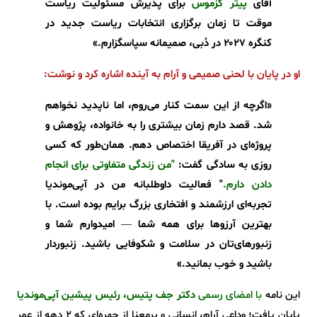
آقای
پیتر کُزموس
برای پذیرش مسئولیت ریاست
موقت تا زمان برگزاری انتخابات ریاست جدید در
کنگره ۲۰۲۷ در دُبی، صمیمانه سپاسگزارم.»
او در پایان با لحنی صمیمی و آرام به آینده اشاره کرد و نوشت:
«اگرچه از این سمت کنار می‌روم، اما ناپدید نخواهم
شد. قصد دارم زمان بیشتری را به خانواده، پژوهش و
پروژه‌ای در آفریقا اختصاص دهم. همان‌طور که کسی
روزی به سادگی گفت:
"من زندگی متفاوتی برای انجام
دادن دارم.
" فعالیت داوطلبانه من در آپی‌موندیا
تجربه‌ای ارزشمند و افتخاری بزرگ برایم بوده است. با
بهترین آرزوها برای همه شما — امیدوارم شما و
زنبورهای‌تان در سلامت و شکوفایی باشید. زنبوردار
باشید و خوب بمانید.»
این نامه
با امضای رسمی
دکتر جف پتیس، رئیس پیشین آپی‌موندیا
پایان یافت؛ وداعی آرام، انسانی و پرمعنا از چهره‌ای که 2 دهه از عمر