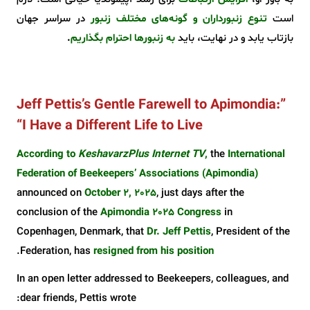
است
تنوع زنبورداران و گونه‌های مختلف زنبور
در سراسر جهان
بازتاب یابد و در نهایت، باید
به زنبورها احترام بگذاریم
.
”Jeff Pettis’s Gentle Farewell to Apimondia:
“I Have a Different Life to Live
According to
KeshavarzPlus Internet TV
,
the
International
Federation of Beekeepers’ Associations (Apimondia)
announced on
October 2, 2025
, just days after the
conclusion of the
Apimondia 2025 Congress
in
Copenhagen, Denmark, that
Dr. Jeff Pettis
, President of the
.
Federation, has
resigned from his position
In an open letter addressed to Beekeepers, colleagues, and
dear friends, Pettis wrote: