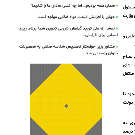
صدای همه بودیم… اما چه کسی صدای ما را شنید؟
مسئول
وزارت
جهان با افزایش قیمت مواد غذایی مواجه است
نقشه راه ملی تولید گیاهان دارویی تدوین شد/ برنامه‌ریزی
استانی برای افزایش…
علمی و
مشاور وزیر خواستار تخصیص شناسه صنفی به محصولات
بانوان روستایی شد
 سلاح
ست‌های
 منتقل
جود تا
و دولت
ر روستایی در سال جاری، به
دنبال حذف حلقه‌های غیرضروری و سودجویی‌های ناعادلانه در زنجیره توزیع است. کشاورز یک سال زحمت می‌کشد و به 10 تا 20 درصد