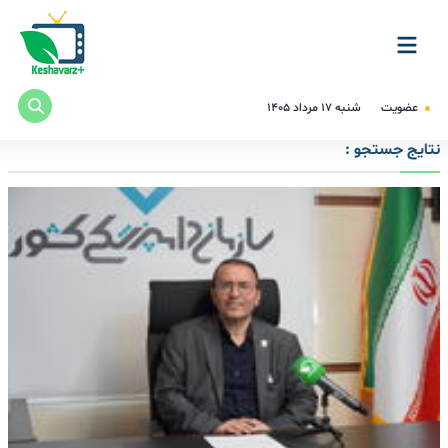
عضویت
شنبه ۱۷ مرداد ۱۴۰۵
نتایج جستجو :