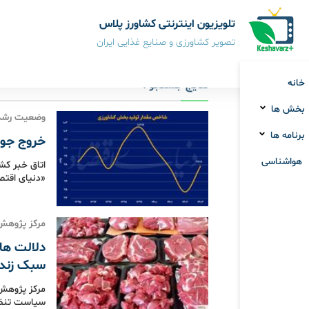
تلویزیون اینترنتی کشاورز پلاس
تصویر کشاورزی و صنایع غذایی ایران
خانه
نتایج جستجو :
بخش ها
وضعیت رشد 
برنامه ها
خروج جوا
هواشناسی
اتاق خبر کش
«دنیای اقتص
مرکز پژوهش
دلالت ها
سبک زند
مرکز پژوهش 
سیاست تنظیم