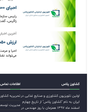
احیای ۳۵۰۰ قنات در کشور با آبخیزداری و آبخوانداری
زاگرس، گفت:
آخرین اخبار
ارزش ۵۰میلیارددلاری قنات‌های ایران
می‌تواند نق
کشاورز پلاس
اطلاعات تماس
اولین تلویزیون کشاورزی و صنایع غذایی در
تحریریه کشاور
ایران به نام "کشاورز پلاس" از تاریخ چهارم
مدیریت توسعه ب
اسفند ماه ۱۳۹۷ همزمان با روز مهندس در