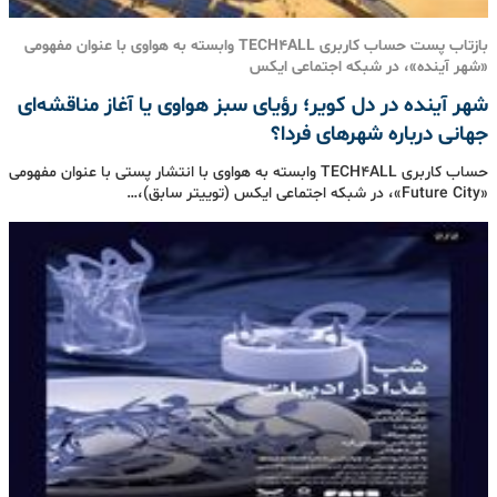
بازتاب پست حساب کاربری TECH4ALL وابسته به هواوی با عنوان مفهومی
«شهر آینده»، در شبکه اجتماعی ایکس
شهر آینده در دل کویر؛ رؤیای سبز هواوی یا آغاز مناقشه‌ای
جهانی درباره شهرهای فردا؟
حساب کاربری TECH4ALL وابسته به هواوی با انتشار پستی با عنوان مفهومی
«Future City»، در شبکه اجتماعی ایکس (توییتر سابق)،…