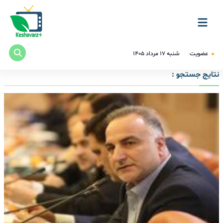
عضویت
شنبه ۱۷ مرداد ۱۴۰۵
نتایج جستجو :