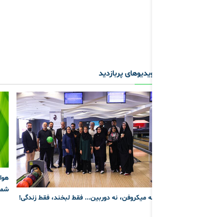
ویدیوهای پربازدید
شما
نه میکروفن، نه دوربین... فقط لبخند، فقط زندگی!