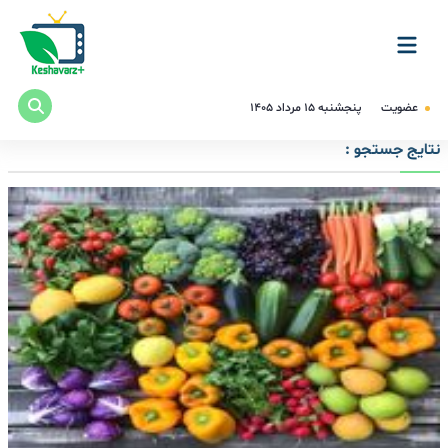
عضویت
پنجشنبه ۱۵ مرداد ۱۴۰۵
نتایج جستجو :