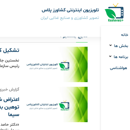
تلویزیون اینترنتی کشاورز پلاس
تصویر کشاورزی و صنایع غذایی ایران
خانه
نتایج جستجو :
بخش ها
تشکیل کم
برنامه ها
نخستین جلسه
رئیس سازمان
هواشناسی
گزارش خبری
اعتراض ش
توهین به 
سیما
«دکتر حامد 