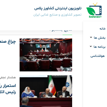
تلویزیون اینترنتی کشاورز پلاس
تصویر کشاورزی و صنایع غذایی ایران
خانه
نتایج جستجو :
بخش ها
چراغ صنع
برنامه ها
هواشناسی
هشدار نجفی‌ع
استمرار ر
رئیس اتاق