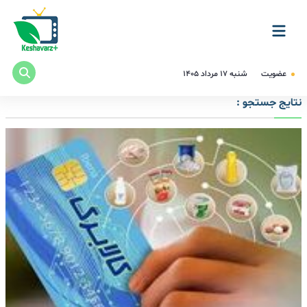
عضویت
شنبه ۱۷ مرداد ۱۴۰۵
نتایج جستجو :