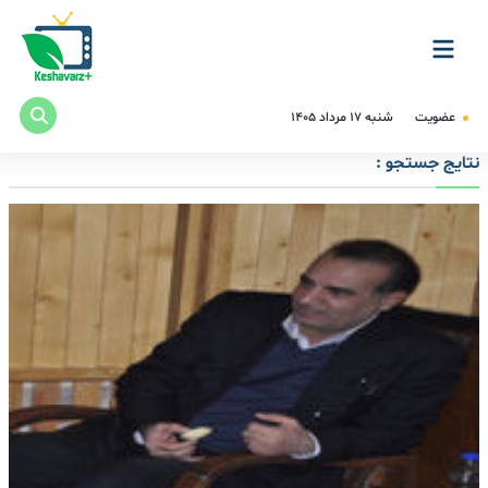
عضویت
شنبه ۱۷ مرداد ۱۴۰۵
نتایج جستجو :