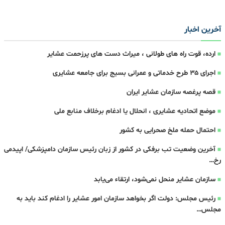
آخرین اخبار
ارده، قوت راه های طولانی ، میراث دست های پرزحمت عشایر
اجرای ۳۵ طرح خدماتی و عمرانی بسیج برای جامعه عشایری
قصه پرغصه سازمان عشایر ایران
موضع اتحادیه عشایری ، انحلال یا ادغام برخلاف منابع ملی
احتمال حمله ملخ صحرایی به کشور
آخرین وضعیت تب برفکی در کشور از زبان رئیس سازمان دامپزشکی/ اپیدمی
رخ…
سازمان عشایر منحل نمی‌شود، ارتقاء می‌یابد
رئیس مجلس: دولت اگر بخواهد سازمان امور عشایر را ادغام کند باید به
مجلس…