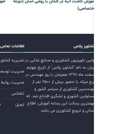
آموزش کاشت انبه در گلدان با روشی آسان (دوبله
آمو
اختصاصی)
کشاورز پلاس
اطلاعات تماس
اولین تلویزیون کشاورزی و صنایع غذایی در
تحریریه کشاور
ایران به نام "کشاورز پلاس" از تاریخ چهارم
مدیریت توسعه ب
اسفند ماه ۱۳۹۷ همزمان با روز مهندس در
برج میلاد با حضور بیش از ۲۵۰۰ نفر از
مدیریت روابط 
مهندسین کشاورزی از سراسر کشور و
تلفکس
مسئولین کشوری و لشگری افتتاح شد. که
مهمترین رسالت این رسانه آموزش، اطلاع
ایمیل
m
رسانی و ترویج کشاورزی می باشد