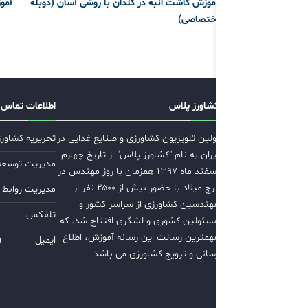
آموزش کاشت انبه در گلدان با روشی آسان (دوبله
آمو
اختصاصی)
کشاورز پلاس
اطلاعات تماس
اولین تلویزیون کشاورزی و صنایع غذایی در
تحریریه کشاور
ایران به نام "کشاورز پلاس" از تاریخ چهارم
مدیریت توسعه ب
اسفند ماه ۱۳۹۷ همزمان با روز مهندس در
برج میلاد با حضور بیش از ۲۵۰۰ نفر از
مدیریت روابط 
مهندسین کشاورزی از سراسر کشور و
تلفکس
مسئولین کشوری و لشگری افتتاح شد. که
مهمترین رسالت این رسانه آموزش، اطلاع
ایمیل
m
رسانی و ترویج کشاورزی می باشد