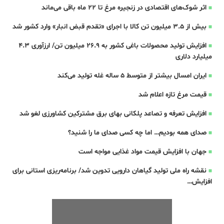
اثر شوک‌های اقتصادی در زنجیره مرغ تا 22 ماه باقی می‌ماند
بیش از ۳.۵ میلیون تن کالا با اجرای «تقدم قبض انبار» وارد کشور شد
افزایش تولید محصولات باغی کشور به ۲۶.۹ میلیون تن/ ارزآوری ۴.۳
میلیارد دلاری
ایران امسال بیشتر از متوسط 5 ساله غله تولید می‌کند
قیمت مرغ تازه اعلام شد
افزایش تعرفه و تصاعد پلکانی بهای برق مشترکین کشاورزی لغو شد
صدای همه بودیم… اما چه کسی صدای ما را شنید؟
جهان با افزایش قیمت مواد غذایی مواجه است
نقشه راه ملی تولید گیاهان دارویی تدوین شد/ برنامه‌ریزی استانی برای
افزایش…