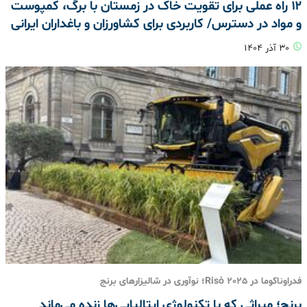
۱۲ راه عملی برای تقویت خاک در زمستان با برگ، کمپوست
و مواد در دسترس/ کاربردی برای کشاورزان و باغداران ایرانی
۳۰ آذر ۱۴۰۴
فدراوناکوما در Risò 2025؛ نوآوری در شالیزارهای برنج
برنج؛ میراثی که با تکنولوژی ایتالیایی‌ها زنده می‌ماند