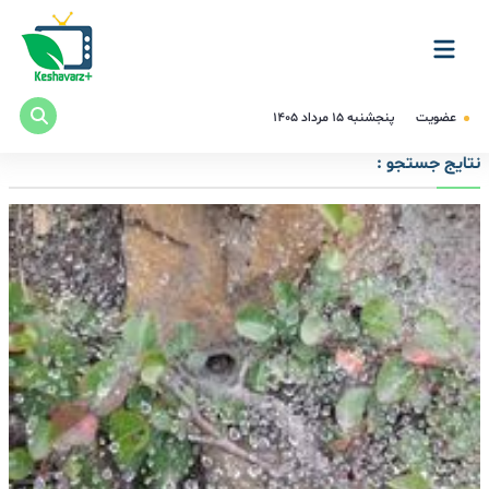
عضویت
پنجشنبه ۱۵ مرداد ۱۴۰۵
نتایج جستجو :