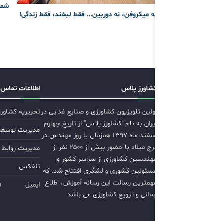
شما
نه میکروفن، نه دوربین... فقط لبخند، فقط زندگی!
کشاورز پلاس
اطلاعات تماس
اولین تلویزیون کشاورزی و صنایع غذایی در
تحریریه کشاور
ایران به نام "کشاورز پلاس" از تاریخ چهارم
مدیریت توسعه ب
اسفند ماه ۱۳۹۷ همزمان با روز مهندس در
برج میلاد با حضور بیش از ۲۵۰۰ نفر از
مدیریت روابط 
مهندسین کشاورزی از سراسر کشور و
تلفکس
مسئولین کشوری و لشگری افتتاح شد. که
مهمترین رسالت این رسانه آموزش، اطلاع
ایمیل
m
رسانی و ترویج کشاورزی می باشد