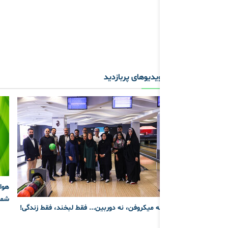
ویدیوهای پربازدید
شما
نه میکروفن، نه دوربین... فقط لبخند، فقط زندگی!