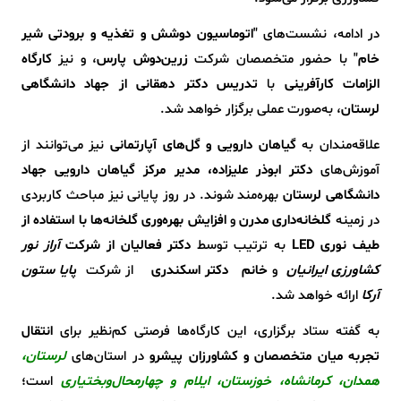
در ادامه، نشست‌های
"اتوماسیون دوشش و تغذیه و برودتی شیر
خام"
با حضور متخصصان شرکت
زرین‌دوش پارس
، و نیز
کارگاه
الزامات کارآفرینی
با
تدریس دکتر دهقانی از جهاد دانشگاهی
لرستان
، به‌صورت عملی برگزار خواهد شد.
علاقه‌مندان به
گیاهان دارویی و گل‌های آپارتمانی
نیز می‌توانند از
آموزش‌های
دکتر ابوذر علیزاده، مدیر مرکز گیاهان دارویی جهاد
دانشگاهی لرستان
بهره‌مند شوند. در روز پایانی نیز مباحث کاربردی
در زمینه
گلخانه‌داری مدرن
و
افزایش بهره‌وری گلخانه‌ها با استفاده از
طیف نوری LED
به ترتیب توسط
دکتر فعالیان از شرکت
آراز نور
کشاورزی ایرانیان
و
خانم
دکتر اسکندری
از شرکت
پ
ایا ستون
آرکا
ارائه خواهد شد.
به گفته ستاد برگزاری، این کارگاه‌ها فرصتی کم‌نظیر برای
انتقال
تجربه میان متخصصان و کشاورزان پیشرو
در استان‌های
لرستان،
همدان، کرمانشاه، خوزستان، ایلام و چهارمحال‌وبختیاری
است؛