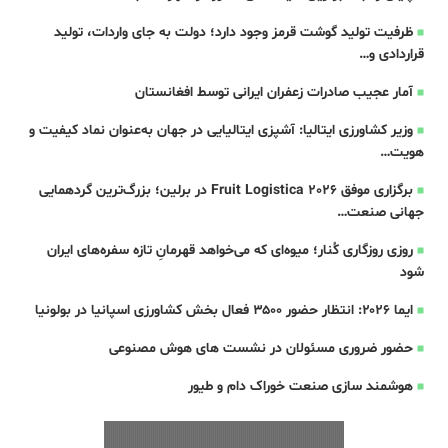
ظرفیت تولید گوشت قرمز وجود دارد؛ دولت به جای واردات، تولید
قراردادی و…
آمار عجیب صادرات زعفران ایرانی توسط افغانستان
وزیر کشاورزی ایتالیا: آشپزی ایتالیایی در جهان به‌عنوان نماد کیفیت و
هویت…
برگزاری موفق Fruit Logistica 2026 در برلین؛ بزرگ‌ترین گردهمایی
جهانی صنعت…
روزی روزگاری کُنار؛ میوه‌ای که می‌خواهد قهرمانِ تازه‌ سفره‌های ایران
شود
ایما ۲۰۲۶: انتظار حضور ۳۵۰۰ فعال بخش کشاورزی اسپانیا در بولونیا
حضور ضروری مسئولان در نشست های هوش مصنوعی
هوشمند سازی صنعت خوراک دام و طیور