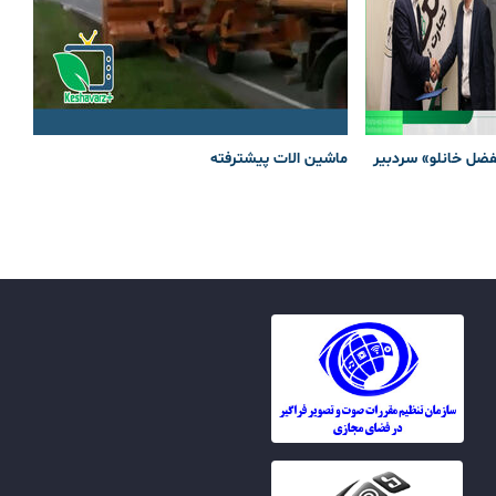
لفضل خانلو» سردبیر
ماشین الات پیشترفته