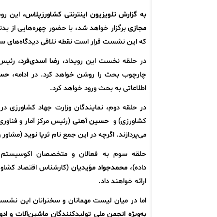
به گزارش تلویزیون اینترنتی کشاورزپلاس،
این روی
مجازی
برگزار خواهد شد، با حضور چهره‌هایی از 
که این نشست قرار است نقطه تلاقی دیدگاه‌های سیا
در حلقه نخست این رویداد،
رضا اسدی‌فرد
، رئیس
چارچوب بحث را روشن خواهد کرد. در ادامه،
حسین
اطلاعاتی به بحث ورود خواهد کرد.
در حلقه دوم، نمایندگان وزارت جهاد کشاورزی د
کشاورزی) و
حسین آهنی
(رئیس مرکز آمار و فناور
می‌پردازند. اگرچه در این جمع نام
ثریا نوید
(مشاور و
حلقه سوم به فعالان و متخصصان اکوسیستم 
داده)،
محمدجواد مؤیدیان
(کارشناس اقتصاد کشاورزی
ارائه خواهند داد.
اما در میان لیست مهمانان و سخنرانان این نشس
به‌ویژه انجمن ملی تولیدکنندگان ماشین‌آلات و ادوات 