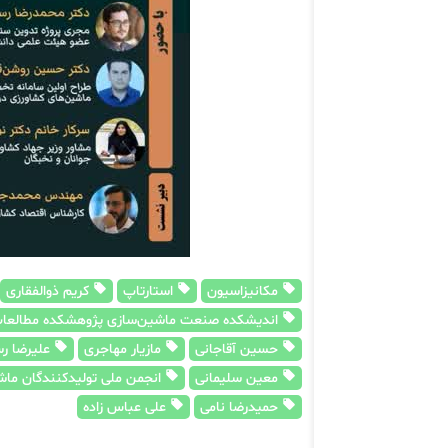
مکانیزاسیون
استارتاپ
کریم ذوالفقاری
اندیشکده صنعت ماشین‌سازی پژوهشکده مطالعات
حسین آقاجانی
مازیار مهاجری
علیرضا رس
معین سلیمانی
انجمن ملی تولیدکنندگان ماشی
حمیدرضا نامی
علی عباس زاده