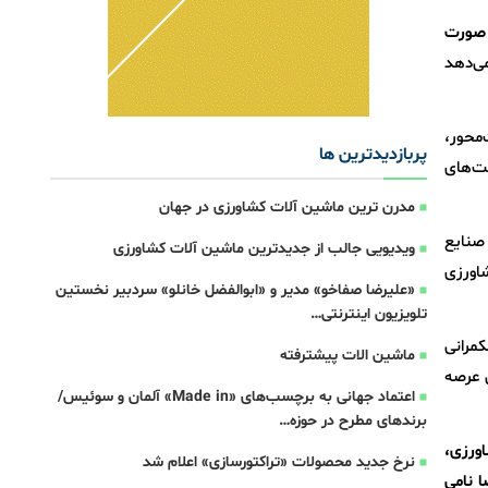
صورت
ی‌دهد
محور،
پربازدیدترین ها
خت‌های
مدرن ترین ماشین آلات کشاورزی در جهان
صنایع
ویدیویی جالب از جدیدترین ماشین آلات کشاورزی
شاورزی
«علیرضا صفاخو» مدیر و «ابوالفضل خانلو» سردبیر نخستین
تلویزیون اینترنتی…
مرانی
ماشین الات پیشترفته
ن عرصه
اعتماد جهانی به برچسب‌های «Made in» آلمان و سوئیس/
برندهای مطرح در حوزه…
ورزی،
نرخ جدید محصولات «تراکتورسازی» اعلام شد
 نامی