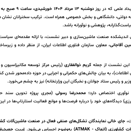
داد علمی که در روز
دوشنبه ۱۳ مرداد 1404 خورشیدی، ساعت ۹ صبح
به 
بدنه دولتی، دانشگاهی و بخش خصوصی همراه است. ترکیب سخنرانان نشان م
ست‌گذارانه، پژوهشی و نوآورانه باشد.
 اندیشکده صنعت ماشین‌سازی و دبیر نشست، با ارائه مقدمه‌ای سیاست‌
 آقاجانی
، معاون سازمان فناوری اطلاعات ایران، از منظر داده و زیرسا
ر این نشست از جمله
کریم
ذوالفقاری
(رئیس مرکز توسعه مکانیزاسیون و 
ی اطلاعات)، به بیان چالش‌های حکمرانی و اجرایی در حوزه داده‌محور شدن ک
زیر و رئیس ستاد جوانان و نخبگان این وزارتخانه) نیز به چشم می‌خورد.
نوآوری اختصاص دارد؛
محمدرضا رسولی
(مجری پروژه تدوین سند حک
) دیدگاه‌های خود را درباره فرصت‌ها و موانع فعالیت استارتاپ‌ها در ای
ت،
جای خالی نمایندگان تشکل‌های صنفی فعال در صنعت ماشین‌آلات کشا
کشاورزی (اتماک - ATMAK)
به‌وضوح احساس می‌شود. غیبت
حمیدرضا