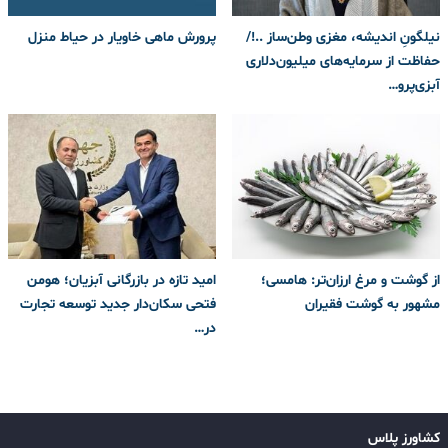
نیلگونِ اندیشه، مغزی وطن‌ساز ..!/
پرورش ماهی خاویار در حیاط منزل
حفاظت از سرمایه‌های میلیون‌دلاری
آبزی‌پرو…
از گوشت و مرغ ارزان‌تر: هامسی؛
امید تازه در بازرگانی آبزیان؛ هومن
مشهور به گوشت فقیران
فتحی سکان‌دار جدید توسعه تجارت
در…
کشاورز پلاس