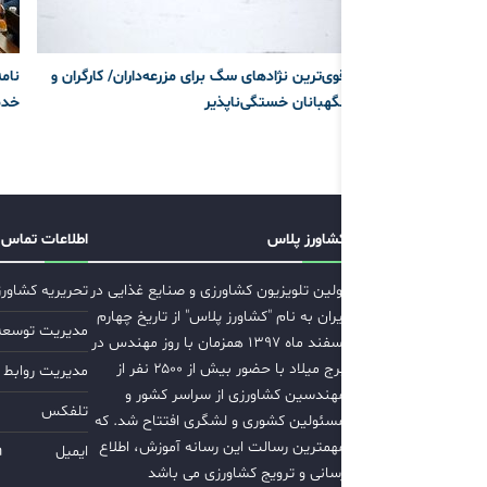
قوی‌ترین نژادهای سگ برای مزرعه‌داران/ کارگران و
نام
نگهبانان خستگی‌ناپذیر
خدم
کشاورز پلاس
اطلاعات تماس
اولین تلویزیون کشاورزی و صنایع غذایی در
تحریریه کشاور
ایران به نام "کشاورز پلاس" از تاریخ چهارم
مدیریت توسعه ب
اسفند ماه ۱۳۹۷ همزمان با روز مهندس در
برج میلاد با حضور بیش از ۲۵۰۰ نفر از
مدیریت روابط 
مهندسین کشاورزی از سراسر کشور و
تلفکس
مسئولین کشوری و لشگری افتتاح شد. که
مهمترین رسالت این رسانه آموزش، اطلاع
ایمیل
m
رسانی و ترویج کشاورزی می باشد