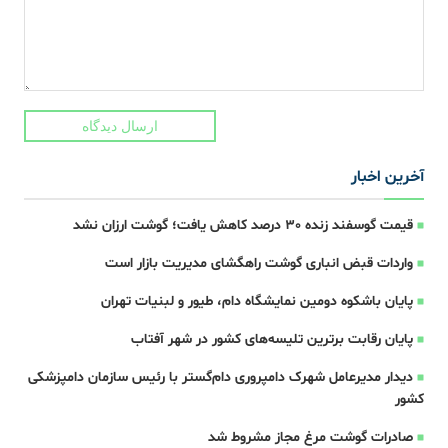
ارسال دیدگاه
آخرین اخبار
قیمت گوسفند زنده 30 درصد کاهش یافت؛ گوشت ارزان نشد
واردات قبض‌ انباری گوشت راهگشای مدیریت بازار است
پایان باشکوه دومین نمایشگاه دام، طیور و لبنیات تهران
پایان رقابت برترین تلیسه‌های کشور در شهر آفتاب
دیدار مدیرعامل شهرک دامپروری دام‌گستر با رئیس سازمان دامپزشکی
کشور
صادرات گوشت مرغ مجاز مشروط شد