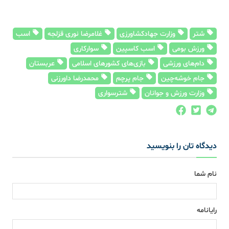
شتر
وزارت جهادکشاورزی
غلامرضا نوری قزلجه
اسب
ورزش بومی
اسب کاسپین
سوارکاری
دام‌های ورزشی
بازی‌های کشورهای اسلامی
عربستان
جام خوشه‌چین
جام پرچم
محمدرضا داورزنی
وزارت ورزش و جوانان
شترسواری
دیدگاه تان را بنویسید
نام شما
رایانامه