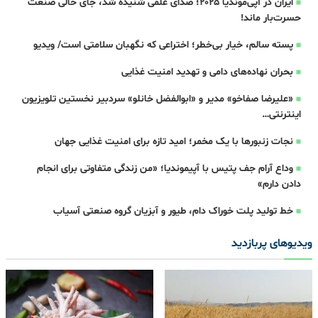
ایران در آپی‌موندیا ۲۰۲۵؛ صدای علمی شنیده شد، جای خالی صنعت
حسرت‌بار ماند!
پسته سالم، خیار بی‌خطر؛ اختراعی که نگهبان سلامتی است/ ویدیو
بحران نهاده‌های دامی و تهدید امنیت غذایی
«علیرضا صفاخو» مدیر و «ابوالفضل خانلو» سردبیر نخستین تلویزیون
اینترنتی…
نجات زنبورها با یک مخمر؛ امید تازه برای امنیت غذایی جهان
وداع آرام جف پتیس با آپیموندیا؛ «من زندگی متفاوتی برای انجام
دادن دارم»
خط تولید پلت خوراک دام، طیور و آبزیان گروه صنعتی آسیاب
ویدیوهای پربازدید