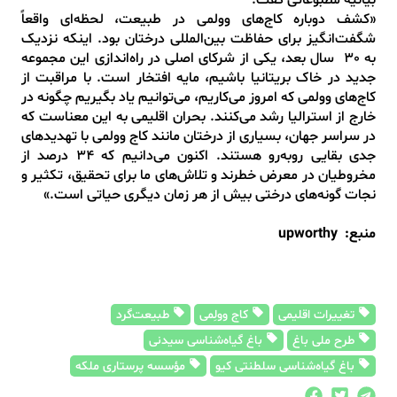
بیانیه مطبوعاتی گفت:
«کشف دوباره کاج‌های وولمی در طبیعت، لحظه‌ای واقعاً
شگفت‌انگیز برای حفاظت بین‌المللی درختان بود. اینکه نزدیک
به 30 سال بعد، یکی از شرکای اصلی در راه‌اندازی این مجموعه
جدید در خاک بریتانیا باشیم، مایه‌ افتخار است. با مراقبت از
کاج‌های وولمی که امروز می‌کاریم، می‌توانیم یاد بگیریم چگونه در
خارج از استرالیا رشد می‌کنند. بحران اقلیمی به این معناست که
در سراسر جهان، بسیاری از درختان مانند کاج وولمی با تهدیدهای
جدی بقایی روبه‌رو هستند. اکنون می‌دانیم که ۳۴ درصد از
مخروطیان در معرض خطرند و تلاش‌های ما برای تحقیق، تکثیر و
نجات گونه‌های درختی بیش از هر زمان دیگری حیاتی است.»
منبع: upworthy
تغییرات اقلیمی
کاج وولِمی
طبیعت‌گرد
طرح ملی باغ
باغ گیاه‌شناسی سیدنی
باغ گیاه‌شناسی سلطنتی کیو
مؤسسه پرستاری ملکه