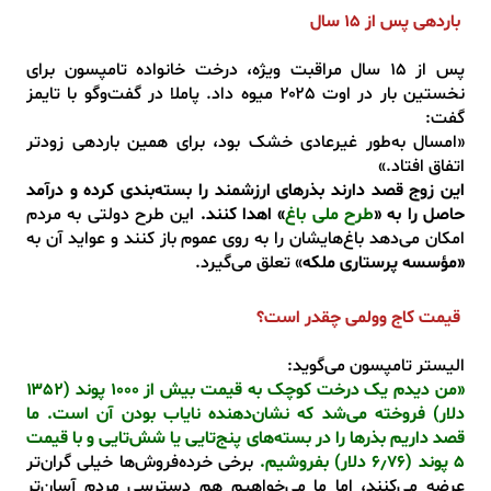
باردهی پس از ۱۵ سال
پس از ۱۵ سال مراقبت ویژه، درخت خانواده تامپسون برای
نخستین بار در اوت ۲۰۲۵ میوه داد. پاملا در گفت‌وگو با تایمز
گفت:
«امسال به‌طور غیرعادی خشک بود، برای همین باردهی زودتر
اتفاق افتاد.»
این زوج قصد دارند بذرهای ارزشمند را بسته‌بندی کرده و درآمد
حاصل را به «
طرح ملی باغ
» اهدا کنند. ا
ین طرح دولتی به مردم
امکان می‌دهد باغ‌هایشان را به روی عموم باز کنند و عواید آن به
«مؤسسه پرستاری ملکه
» تعلق می‌گیرد.
قیمت کاج وولمی چقدر است؟
الیستر تامپسون می‌گوید:
«من دیدم یک درخت کوچک به قیمت بیش از ۱۰۰۰ پوند (۱۳۵۲
دلار) فروخته می‌شد که نشان‌دهنده نایاب بودن آن است. ما
قصد داریم بذرها را در بسته‌های پنج‌تایی یا شش‌تایی و با قیمت
۵ پوند (۶٫۷۶ دلار) بفروشیم.
برخی خرده‌فروش‌ها خیلی گران‌تر
عرضه می‌کنند، اما ما می‌خواهیم هم دسترسی مردم آسان‌تر