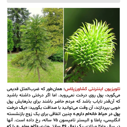
تلویزیون اینترنتی کشاورزپلاس
:
همان‌طور که ضرب‌المثل قدیمی
می‌گوید، پول روی درخت نمی‌روید. اما اگر درختی داشته باشید
که آن‌قدر نایاب باشد که مردم حاضر باشند برای بذرهایش پول
خوبی بپردازند، آن وقت می‌توانید با صداقت بگویید: «
یک درخت
پول در حیاط خانه‌ام دارم.»
چنین اتفاقی برای یک زوج بازنشسته
انگلیسی، پاملا و الیستر تامپسون ۷۵ ساله، رخ داده است. آنها
در سال ۲۰۱۰ میلادی
یک نهال ۴۶ سانتی‌متری «کاج وولِمی» را که