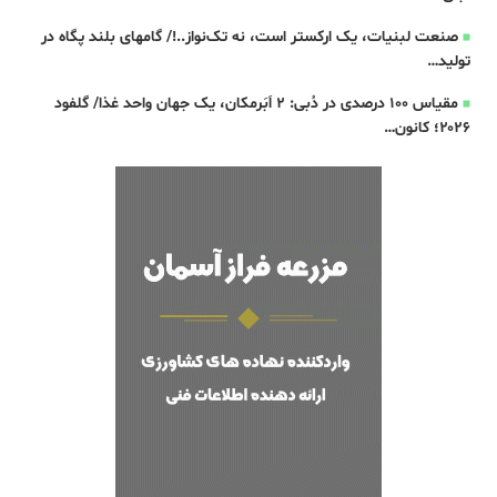
صنعت لبنیات، یک ارکستر است، نه تک‌نواز..!/ گامهای بلند پگاه در
تولید…
مقیاس ۱۰۰ درصدی در دُبی: 2 اَبَرمکان، یک جهان واحد غذا/ گلفود
۲۰۲۶؛ کانون…