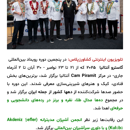
تلویزیون اینترنتی کشاورزپلاس:
در پنجمین دوره رویداد بین‌المللی
گاسترو آنتالیا 2025
که از ۲۱ تا ۲۳ نوامبر -
30 آبان تا 2 آذرماه
جاری- در مرکز
Cam Piramit
آنتالیا برگزار شد، برترین‌های بخش
قنادی، کیک و هنرهای شیرینی‌سازی معرفی شدند. این دوره با
حضور صدها شرکت‌کننده
از دهها کشور از جمله ایران
برگزار شد و
در مجموع
ده‌ها مدال طلا، نقره و برنز در رده‌های دانشجویی و
حرفه‌ای
اهدا شد.
این رقابت‌ها زیر نظر
انجمن آشپزان مدیترانه (Akdeniz Şefler
Kulübü)
و
با داوری سرآشپزان بین‌المللی
برگزار شد.