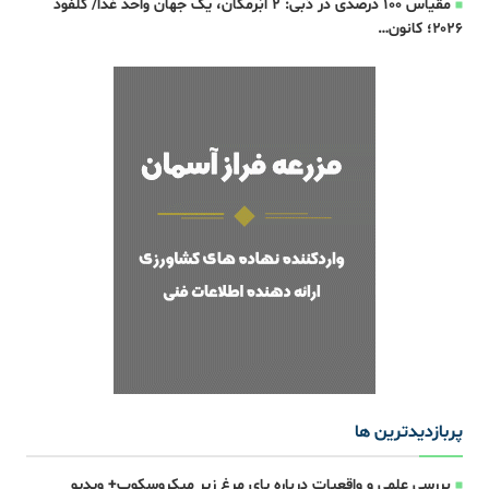
مقیاس ۱۰۰ درصدی در دُبی: 2 اَبَرمکان، یک جهان واحد غذا/ گلفود
۲۰۲۶؛ کانون…
پربازدیدترین ها
بررسی علمی و واقعیات درباره پای مرغ زیر میکروسکوپ+ ویدیو