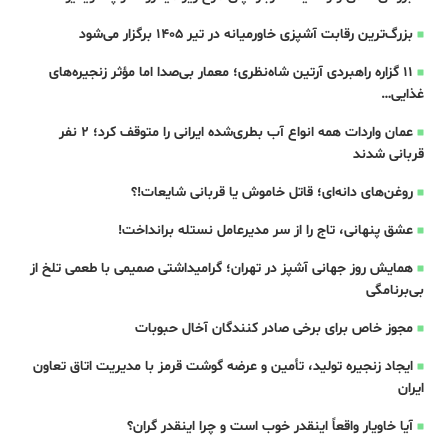
بزرگ‌ترین رقابت آشپزی خاورمیانه در تیر ۱۴۰۵ برگزار می‌شود
۱۱ گزاره راهبردی آرتین شاه‌نظری؛ معمار بی‌صدا اما مؤثر زنجیره‌های
غذایی…
عمان واردات همه انواع آب بطری‌شده ایرانی را متوقف کرد؛ 2 نفر
قربانی شدند
روغن‌های دانه‌ای؛ قاتل خاموش یا قربانی شایعات!؟
عشق پنهانی، تاج را از سر مدیرعامل نستله برانداخت!
همایش روز جهانی آشپز در تهران؛ گرامیداشتی صمیمی با طعمی تلخ از
بی‌برنامگی
مجوز خاص برای برخی صادر کنندگان آخال حبوبات
ایجاد زنجیره تولید، تأمین و عرضه گوشت قرمز با مدیریت اتاق تعاون
ایران
آیا خاویار واقعاً اینقدر خوب است و چرا اینقدر گران؟