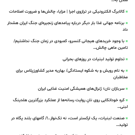
شدن به…
کالابرگ الکترونیکی در ترازوی اجرا | مزایا، چالش‌ها و ضرورت اصلاحات
برنامه جهانی غذا بار دیگر درباره پیامدهای زنجیره‌ای جنگ ایران هشدار
داد
با وجود خریدهای هیجانی کنسرو، کمبودی در زمان جنگ نداشتیم/
تامین ماهی چالش…
تداوم تولید لبنیات در روزهای بحرانی
به نام رویش و به شکوه‌ ایستادگی‌/ بهاریه مدیر کشاورزپلاس برای
مخاطبان
سربازان نان؛ ژنرال‌های همیشگی امنیت غذایی ایران
کرهِ خوداتکایی روی نانِ روایت‌ رسانه‌ها از عملکرد بزرگترین هلدینگ
لبنی…
صنعت لبنیات، یک ارکستر است، نه تک‌نواز..!/ گامهای بلند پگاه در
تولید…