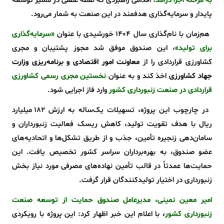
به مرحله اجرا درآمد
؛ اقدامی راهبردی که نقطه عطفی در مسیر توسعه
پایدار و سرمایه‌گذاری هدفمند در این صنعت به شمار می‌رود.
هم‌زمان با نام‌گذاری سال ۱۴۰۴ خورشیدی با عنوان
«سرمایه‌گذاری
برای تولید»،
این صندوق موفق شد مجوز پشتیبان و مجری
کشاورزی قراردادی را از
معاونت امور اقتصادی و برنامه‌ریزی وزارت
جهاد کشاورزی
اخذ کند و به عنوان
نخستین مجری رسمی کشاورزی
قراردادی در صنعت زنبورداری کشور
وارد فاز اجرایی شود.
در چارچوب این پروژه، تسهیلات یک‌ساله به ارزش ۱۸۲ میلیارد
ریال با هدف تقویت تولید، کاهش ریسک فعالیت زنبورداران و
سامان‌دهی زنجیره تأمین، جذب و از طریق تشکل‌ها و اتحادیه‌های
عضو صندوق، به بهره‌برداران سراسر کشور تخصیص یافت. این
حمایت‌ها عمدتاً در قالب تأمین نهاده‌های مصرفی مورد نیاز بخش
زنبورداری در اختیار تولیدکنندگان قرار گرفت.
امیر معین نمینی، مدیرعامل صندوق حمایت از توسعه صنعت
زنبورداری کشور
،
با اعلام این خبر اظهار کرد: این پروژه با رویکردی