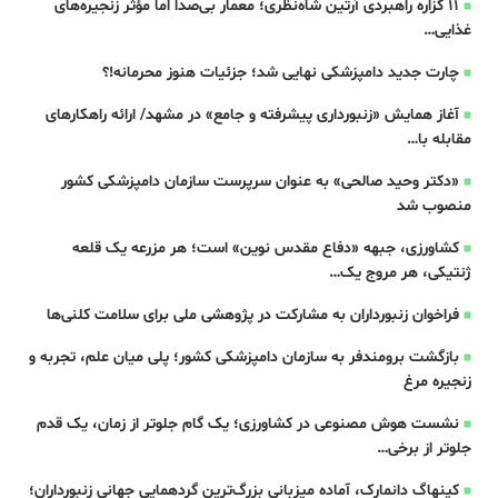
۱۱ گزاره راهبردی آرتین شاه‌نظری؛ معمار بی‌صدا اما مؤثر زنجیره‌های
غذایی…
چارت جدید دامپزشکی نهایی شد؛ جزئیات هنوز محرمانه!؟
آغاز همایش «زنبورداری پیشرفته و جامع» در مشهد/ ارائه راهکارهای
مقابله با…
«دکتر وحید صالحی» به عنوان سرپرست سازمان دامپزشکی کشور
منصوب شد
کشاورزی، جبهه‌ «دفاع مقدس نوین» است؛ هر مزرعه یک قلعه‌
ژنتیکی، هر مروج یک…
فراخوان زنبورداران به مشارکت در پژوهشی ملی برای سلامت کلنی‌ها
بازگشت برومندفر به سازمان دامپزشکی کشور؛ پلی میان علم، تجربه و
زنجیره مرغ
نشست هوش مصنوعی در کشاورزی؛ یک گام جلوتر از زمان، یک قدم
جلوتر از برخی…
کپنهاگ دانمارک، آماده میزبانی بزرگ‌ترین گردهمایی جهانی زنبورداران؛