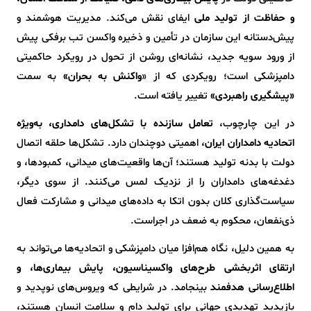
و حفاظت از تولید ملی
ایفای نقش می‌کند. مدیریت هوشمند و
پیش‌دستانه این سازمان در تأمین و ذخیره واکسن تب برفکی پیش
از ورود سویه جدید، نشانه‌ای روشن از تحول در رویکرد حاکمیتی
دامپزشکی است؛ رویکردی که از «
واکنش به بحران»
به سمت
«پیشگیری راهبردی»
تغییر یافته است.
در این چارچوب،
تعامل سازنده با تشکل‌های دامداری، به‌ویژه
اتحادیه دامداران ایران
، اهمیتی دوچندان دارد. تشکل‌ها حلقه اتصال
دولت با بدنه تولید هستند؛ آن‌ها واقعیت‌های میدانی، کمبودها، و
دغدغه‌های دامداران را از نزدیک لمس می‌کنند. از سوی دیگر،
سیاست‌گذاری کلان بدون اتکا به داده‌های میدانی و مشارکت فعال
ذی‌نفعان، محکوم به ضعف در اجراست.
به همین دلیل، نگاه هم‌افزا میان دامپزشکی و اتحادیه‌ها می‌تواند به
ارتقای اثربخشی طرح‌های واکسیناسیون، پایش بیماری‌ها، و
اطلاع‌رسانی هدفمند
بینجامد. در شرایطی که ویروس‌های نوپدید و
بازپدید تهدیدی جهانی برای تولید دام و سلامت انسان هستند،