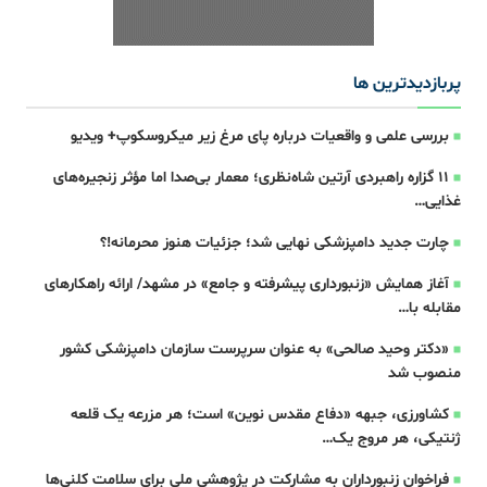
پربازدیدترین ها
بررسی علمی و واقعیات درباره پای مرغ زیر میکروسکوپ+ ویدیو
۱۱ گزاره راهبردی آرتین شاه‌نظری؛ معمار بی‌صدا اما مؤثر زنجیره‌های
غذایی…
چارت جدید دامپزشکی نهایی شد؛ جزئیات هنوز محرمانه!؟
آغاز همایش «زنبورداری پیشرفته و جامع» در مشهد/ ارائه راهکارهای
مقابله با…
«دکتر وحید صالحی» به عنوان سرپرست سازمان دامپزشکی کشور
منصوب شد
کشاورزی، جبهه‌ «دفاع مقدس نوین» است؛ هر مزرعه یک قلعه‌
ژنتیکی، هر مروج یک…
فراخوان زنبورداران به مشارکت در پژوهشی ملی برای سلامت کلنی‌ها