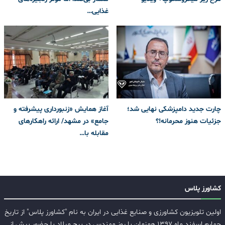
غذایی…
چارت جدید دامپزشکی نهایی شد؛
آغاز همایش «زنبورداری پیشرفته و
جزئیات هنوز محرمانه!؟
جامع» در مشهد/ ارائه راهکارهای
مقابله با…
کشاورز پلاس
اولین تلویزیون کشاورزی و صنایع غذایی در ایران به نام "کشاورز پلاس" از تاریخ
چهارم اسفند ماه ۱۳۹۷ همزمان با روز مهندس در برج میلاد با حضور بیش از