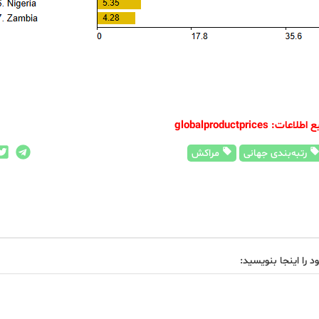
لاعات: globalproductprices
رتبه‌بندی جهانی
مراکش
د را اینجا بنویسید: