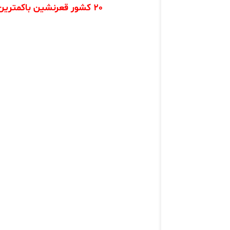
20 کشور قعرنشین باکمترین قیمت گوشت قرمز در فهرست 77 کشور ارزیابی شده