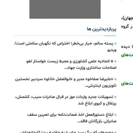
یه (رتبه 17 جهان)،
 گروه
پربازدیدترین ها
پسته سالم، خیار بی‌خطر؛ اختراعی که نگهبان سلامتی است/
 دیده
ویدیو
ست‌های
5 اتحادیه علمی کشاورزی و محیط زیست خواستار لغو
اصلاحات ساختاری وزارت جهاد…
«علیرضا صفاخو» مدیر و «ابوالفضل خانلو» سردبیر نخستین
قیمت‌های
تلویزیون اینترنتی…
تسهیلات جدید واردات موز در قبال صادرات سیب، کشمش،
پرتقال و کیوی ابلاغ شد
ابلاغ دستورالعمل اخذ ضمانت‌نامه برای تعیین سقف
صادراتی بازرگانان فاقد…
مصوبه‌ای که برگ سبز چای را به حاشیه برد؛ کارخانه‌داران