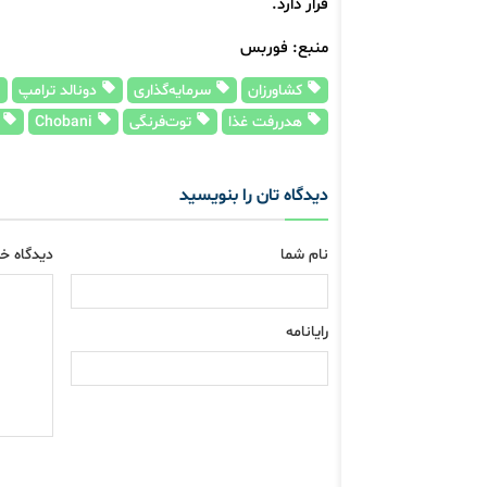
قرار دارد.
منبع: فوربس
کشاورزان
سرمایه‌گذاری
دونالد ترامپ
هدررفت غذا
توت‌فرنگی
Chobani
م
دیدگاه تان را بنویسید
نام شما
دیدگاه خو
رایانامه