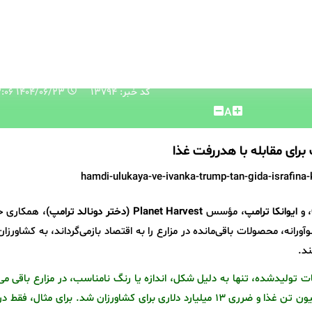
کد خبر: 13794
۱۴۰۴/۰۶/۲۳ ۱۰:۱۳:۰۶
A
برای مقابله با هدررفت غذا
، و
ایوانکا ترامپ
، مؤسس
Planet Harvest (دختر دونالد ترامپ)
، همکاری 
ورانه، محصولات باقی‌مانده در مزارع را به اقتصاد بازمی‌گرداند، به کشاورزان
د.
د میوه‌ها و سبزیجات تولیدشده، تنها به دلیل شکل، اندازه یا رنگ نامناسب، در مزارع باقی می
در سال ۲۰۲۳، این مسئله منجر به هدررفت ۱۶ میلیون تن غذا و ضرری ۱۳ میلیارد دلاری برای کشاورزان شد. برای مثال،