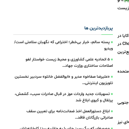
یم.
» او
 زیست
پربازدیدترین ها
ایا در
پسته سالم، خیار بی‌خطر؛ اختراعی که نگهبان سلامتی است/
این جلسه درباره سرمایه‌گذاری‌های آمریکا و چشم‌انداز جدید شرکت خود صحبت کرد. با سرمایه‌گذاری ۱.۷ میلیارد دلاری Chobani در
ویدیو
یع‌ترین
5 اتحادیه علمی کشاورزی و محیط زیست خواستار لغو
اصلاحات ساختاری وزارت جهاد…
لات متحده
«علیرضا صفاخو» مدیر و «ابوالفضل خانلو» سردبیر نخستین
تلویزیون اینترنتی…
تسهیلات جدید واردات موز در قبال صادرات سیب، کشمش،
پرتقال و کیوی ابلاغ شد
 جنوبی
ابلاغ دستورالعمل اخذ ضمانت‌نامه برای تعیین سقف
صادراتی بازرگانان فاقد…
کیه‌ای نیز
مصوبه‌ای که برگ سبز چای را به حاشیه برد؛ کارخانه‌داران