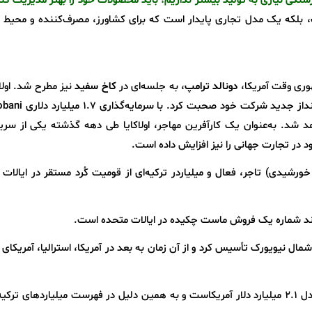
نگی نیازی به تولید بیشتر نداریم؛ باید محصولات خود را بهتر مدیریت کن
ت، بلکه یک مدل تجاری پایدار است که برای کشاورز، مصرف‌کننده و محیط
وری وقت آمریکا،
دونالد ترامپ
، به جلسه‌ای در
کاخ سفید
نیز مطرح شد. اولاک
۱۲ نفر شغل ایجاد خواهد شد. به‌عنوان یک کارآفرین مهاجر، اولاکایا طی دهه گذشته یکی از سر
خود در تجارت جهانی را نیز افزایش داده است.
مدی اولوکایا (متولد ۱۹۷۲ میلادی یا همان ۱۳۵۱ خورشیدی) تاجر، فعال و میلیاردر ترکیه‌ای از قومیت کُرد مستقر در ایا
ال نیویورک تأسیس کرد و از آن زمان به بعد در آمریکا، استرالیا، آمریکای
طبق گزارش فوربس، دارایی خالص او در 2022 معادل 2.1 میلیارد دلار آمریکاست و به همین دلیل در فهرست میلیاردهای تر