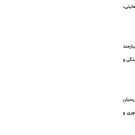
ایتی،
ازمند
تگی و
بنیان
وری و