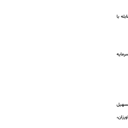
له با
رمایه
تسهیل
رزان،