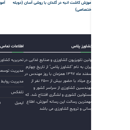
آموزش کاشت انبه در گلدان با روشی آسان (دوبله
آمو
اختصاصی)
کشاورز پلاس
اطلاعات تماس
اولین تلویزیون کشاورزی و صنایع غذایی در
تحریریه کشاور
ایران به نام "کشاورز پلاس" از تاریخ چهارم
مدیریت توسعه ب
اسفند ماه ۱۳۹۷ همزمان با روز مهندس در
برج میلاد با حضور بیش از ۲۵۰۰ نفر از
مدیریت روابط 
مهندسین کشاورزی از سراسر کشور و
تلفکس
مسئولین کشوری و لشگری افتتاح شد. که
مهمترین رسالت این رسانه آموزش، اطلاع
ایمیل
m
رسانی و ترویج کشاورزی می باشد