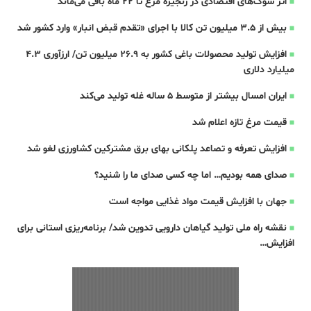
اثر شوک‌های اقتصادی در زنجیره مرغ تا 22 ماه باقی می‌ماند
بیش از ۳.۵ میلیون تن کالا با اجرای «تقدم قبض انبار» وارد کشور شد
افزایش تولید محصولات باغی کشور به ۲۶.۹ میلیون تن/ ارزآوری ۴.۳
میلیارد دلاری
ایران امسال بیشتر از متوسط 5 ساله غله تولید می‌کند
قیمت مرغ تازه اعلام شد
افزایش تعرفه و تصاعد پلکانی بهای برق مشترکین کشاورزی لغو شد
صدای همه بودیم… اما چه کسی صدای ما را شنید؟
جهان با افزایش قیمت مواد غذایی مواجه است
نقشه راه ملی تولید گیاهان دارویی تدوین شد/ برنامه‌ریزی استانی برای
افزایش…