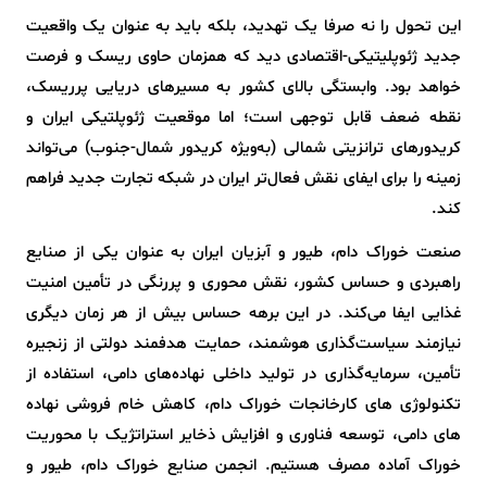
این تحول را نه صرفا یک تهدید، بلکه باید به عنوان یک واقعیت
جدید ژئوپلیتیکی-اقتصادی دید که همزمان حاوی ریسک و فرصت
خواهد بود. وابستگی بالای کشور به مسیرهای دریایی پرریسک،
نقطه ضعف قابل توجهی است؛ اما موقعیت ژئوپلتیکی ایران و
کریدورهای ترانزیتی شمالی (به‌ویژه کریدور شمال-جنوب) می‌تواند
زمینه را برای ایفای نقش فعال‌تر ایران در شبکه تجارت جدید فراهم
کند.
صنعت خوراک دام، طیور و آبزیان ایران به عنوان یکی از صنایع
راهبردی و حساس کشور، نقش محوری و پررنگی در تأمین امنیت
غذایی ایفا می‌کند. در این برهه حساس بیش از هر زمان دیگری
نیازمند سیاست‌گذاری هوشمند، حمایت هدفمند دولتی از زنجیره
تأمین، سرمایه‌گذاری در تولید داخلی نهاده‌های دامی، استفاده از
تکنولوژی های کارخانجات خوراک دام، کاهش خام فروشی نهاده
های دامی، توسعه فناوری و افزایش ذخایر استراتژیک با محوریت
خوراک آماده مصرف هستیم. انجمن صنایع خوراک دام، طیور و